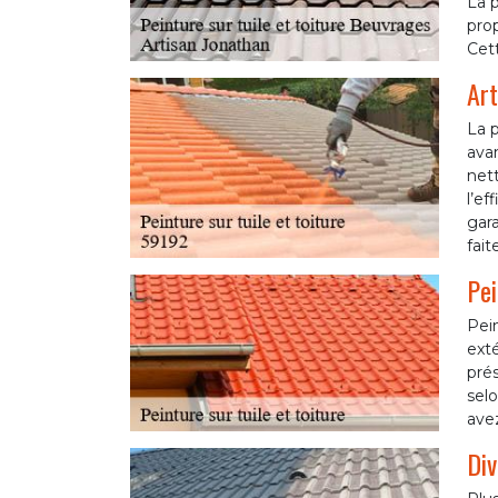
La p
prop
Cett
Art
La p
avan
nett
l’ef
gara
fait
Pei
Pein
exté
prés
sel
ave
Div