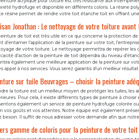
einture acrylique pour toiture est très résistante aux intempérie
riété hydrofuge et disponible en différents coloris. La résine pol
e résine permet de rendre votre toit étanche toit en offrant une 
isan Jonathan : Le nettoyage de votre toiture avant l
einture de toit est très utile en ce qui concerne la protection de v
t d’entamer l’application de la peinture sur votre toit, l’entrepr
oyage de votre toiture. Le nettoyage permettra de repérer les dé
ficacité d’action de la peinture de toit dépendra du niveau d’éta
ntira également une meilleure application de la peinture sur vot
es appel à nos services. Vous serez garantis d’un meilleur résultat
nture sur tuile Beuvrages – choisir la peinture adé
dre la toiture est un meilleur moyen de protéger les tuiles, les 
rieures. Pour cela, il existe différents types de peinture à chois
entons également un service de peinture hydrofuge colorée ou in
on vos goûts et vos attentes. Notre équipe est également présen
z besoin. Il suffit de nous adresser votre demande afin que not
ers gamme de coloris pour la peinture de votre toit