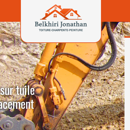
sur tuile
lacement