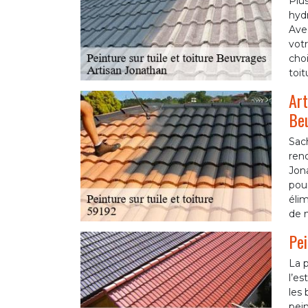
Plus
hyd
Ave
vot
choi
toit
Art
Be
Sach
reno
Jon
pou
élim
de n
Pei
La p
l’es
les 
pein