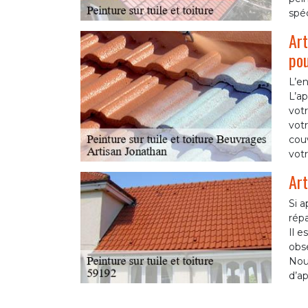
spéc
Art
pou
L’en
L’ap
vot
votr
couv
votr
Art
Si a
répa
Il e
obse
Nou
d’ap