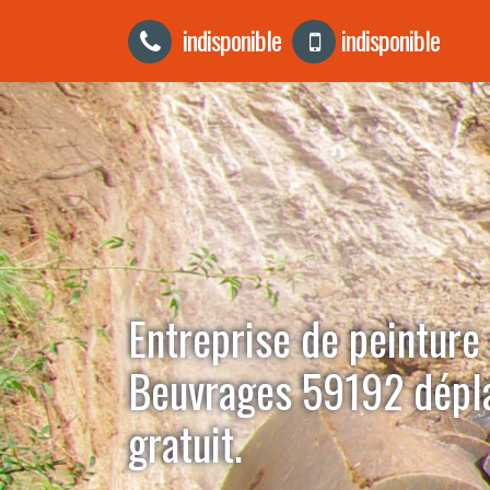
indisponible
indisponible
Entreprise de peinture 
Beuvrages 59192 dép
gratuit.