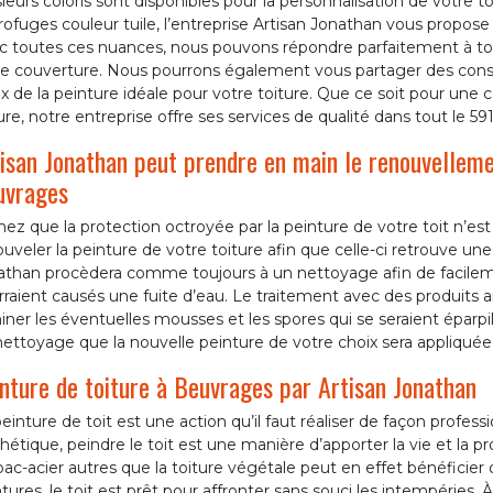
ieurs coloris sont disponibles pour la personnalisation de votre to
rofuges couleur tuile, l’entreprise Artisan Jonathan vous propo
c toutes ces nuances, nous pouvons répondre parfaitement à t
re couverture. Nous pourrons également vous partager des consei
x de la peinture idéale pour votre toiture. Que ce soit pour un
ure, notre entreprise offre ses services de qualité dans tout le 59
isan Jonathan peut prendre en main le renouvellemen
uvrages
ez que la protection octroyée par la peinture de votre toit n’est p
uveler la peinture de votre toiture afin que celle-ci retrouve une
athan procèdera comme toujours à un nettoyage afin de facileme
rraient causés une fuite d’eau. Le traitement avec des produits
iner les éventuelles mousses et les spores qui se seraient éparpil
ettoyage que la nouvelle peinture de votre choix sera appliquée
nture de toiture à Beuvrages par Artisan Jonathan
einture de toit est une action qu’il faut réaliser de façon profess
thétique, peindre le toit est une manière d’apporter la vie et la pr
bac-acier autres que la toiture végétale peut en effet bénéficie
tures, le toit est prêt pour affronter sans souci les intempéries. 