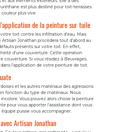
s et aux éléments extérieurs. Elle a des
yuréthane est plus destiné pour toit-terrasses.
couleur plus vive.
’application de la peinture sur tuile
otre toit contre les infiltration d’eau. Mais
ise Artisan Jonathan procèdera tout d’abord au
fauts présents sur votre toit. En effet,
nchéité d’une couverture. Cette opération
re couverture. Si vous résidez à Beuvrages,
 dans l’application de votre peinture de toit.
quate
ardoises et les autres matériaux des agressions
ir en fonction du type de matériaux. Nous
colore. Vous pouvez alors choisir la peinture
te pour vous apporter l’assistance dont vous
re équipe puisse vous accompagner.
 avec Artisan Jonathan