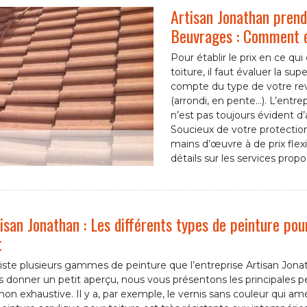
Artisan Jonathan prend
Beuvrages : Comment ét
Pour établir le prix en ce qui
toiture, il faut évaluer la sup
compte du type de votre revê
(arrondi, en pente…). L’entr
n’est pas toujours évident d’
Soucieux de votre protectio
mains d’œuvre à de prix flex
détails sur les services prop
isan Jonathan : Les différents types de peinture pou
t
xiste plusieurs gammes de peinture que l’entreprise Artisan Jonat
 donner un petit aperçu, nous vous présentons les principales pein
non exhaustive. Il y a, par exemple, le vernis sans couleur qui am