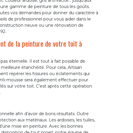
it. Couleur ardoise, gris anthracite… jusqu’aux
se une gamme de peinture de tous les goûts.
outes vos demandes pour donner du caractère à
ls de professionnel pour vous aider dans le
e construction neuve ou une rénovation de
192.
t de la peinture de votre toit à
as éternelle. Il est tout à fait possible de
 meilleure étanchéité. Pour cela, Artisan
nt repérer les fissures ou éclatements qui
 anti-mousse sera également effectuer pour
lés sur votre toit. C’est après cette opération
.
ionnelle afin d’avoir de bons résultats. Outre
otection aux matériaux. Les ardoises, les tuiles,
r d’une mise en peinture. Avec les bonnes
À disposition de tout projet, notre équipe de