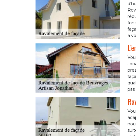
d’ho
Rev
rép
fon
faça
à vo
L’e
Vou
Jon
pres
faça
qual
pas 
Rav
Vous
adap
nou
suit