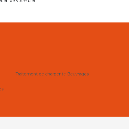
etien de votre bien.
Traitement de charpente Beuvrages
es