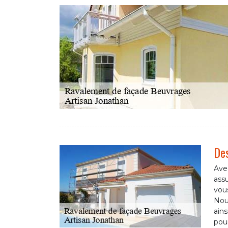
Des
Avec
assu
vous
Nous
ains
pour