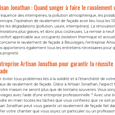
isan Jonathan : Quand songer à faire le ravalement 
réquence des intempéries, la pollution atmosphérique, les possibil
rincipe, l’opération de ravalement de façade avoir lieu tous les 1
re les dégradations (pollution, usure, intempéries). La rénovati
riorations plus graves, et donc plus coûteuses. La remise à neuf 
onfort appréciable aux occupants (isolation thermique et acoustiq
concerne le ravalement de façade à Beuvrages, l’entreprise Artis
s apporterons également tous les entretiens nécessaires pour q
a propreté.
ntreprise Artisan Jonathan pour garantir la réussite
çade
 éviter tous problèmes liés à la solidité et à l’étanchéité de vo
vaux de ravalement de façade. Grâce à Artisan Jonathan, l’aspec
otre maison ne seront plus que de lointains souvenirs. Vous son
vrages avec l’aide d’une entreprise professionnelle ? Avec une 
dre en main toutes les tâches que vous confierez que ce soit po
san Jonathan peut vous garantir un ravalement de façade fait dans 
ier votre chantier que vous soyez un particulier ou un profession