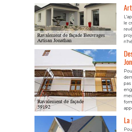
Art
L’ap
le c
revê
proj
n’hé
Des
Jon
Pour
dema
pas 
enga
meil
for
appe
La 
Pour