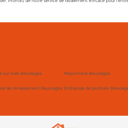
iser. Profitez de notre service de ravalement efficace pour l’entr
e sur tuile Beuvrages
Maçonnerie Beuvrages
ise de terrassement Beuvrages
Entreprise de peinture Beuvrag