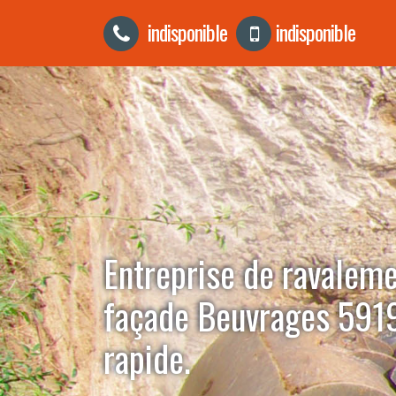
indisponible
indisponible
Entreprise de ravalem
façade Beuvrages 591
rapide.