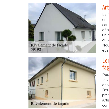
Art
La f
en p
cont
dété
un c
qui 
Nou
et s
L’e
fa
Pour
tra
de v
Beu
pren
Arti
conf