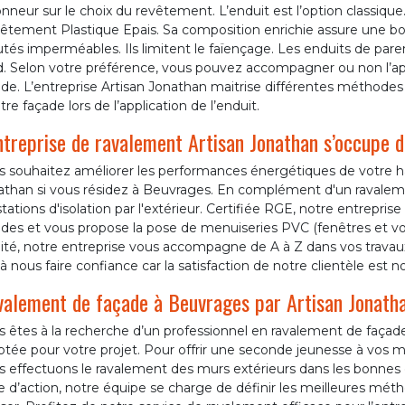
nneur sur le choix du revêtement. L’enduit est l’option classiqu
êtement Plastique Epais. Sa composition enrichie assure une bon
utés imperméables. Ils limitent le faïençage. Les enduits de pa
d. Selon votre préférence, vous pouvez accompagner ou non l’app
de. L’entreprise Artisan Jonathan maitrise différentes méthodes 
tre façade lors de l’application de l’enduit.
ntreprise de ravalement Artisan Jonathan s’occupe d
s souhaitez améliorer les performances énergétiques de votre ha
athan si vous résidez à Beuvrages. En complément d'un ravalem
tations d'isolation par l'extérieur. Certifiée RGE, notre entrepri
des et vous propose la pose de menuiseries PVC (fenêtres et vole
ité, notre entreprise vous accompagne de A à Z dans vos travaux
à nous faire confiance car la satisfaction de notre clientèle est no
alement de façade à Beuvrages par Artisan Jonath
 êtes à la recherche d’un professionnel en ravalement de façade
tée pour votre projet. Pour offrir une seconde jeunesse à vos mu
s effectuons le ravalement des murs extérieurs dans les bonnes 
e d’action, notre équipe se charge de définir les meilleures méth